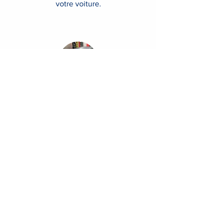
votre voiture.
Projet de restauration
complète
Mener un projet de restauration
complète n’est pas chose aisée.
Mécanique, carrosserie, tôlerie, sellerie,
beaucoup d'expertises différentes et
des spécialistes dans chaque domaine.
Nous pouvons orchestrer à votre place
une restauration de votre voiture du
début à la fin.