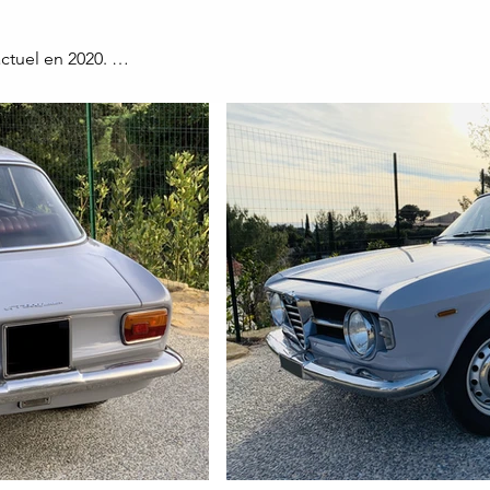
tuel en 2020. 

rosserie par AUTOFFICINA ACR à CANTU (Côme _ Italie).

 vendus avec le véhicule.