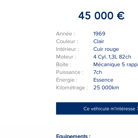
45 000
€
Année :
1969
Couleur :
Clair
Intérieur :
Cuir rouge
Moteur :
4 Cyl. 1,3L 82ch
Boîte :
Mécanique 5 rapp
Puissance :
7ch
Énergie :
Essence
Kilométrage :
25 000km
Ce véhicule m'intéresse
Equipements :